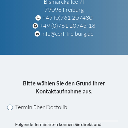
Bismarckallee 7f
79098 Freiburg
+49 (0)761 207430
+49 (0)761 20743-18
info@cerf-freiburg.de
Bitte wählen Sie den Grund Ihrer
Termin
Kontaktaufnahme aus.
für
Termin über Doctolib
Folgende Terminarten können Sie direkt und